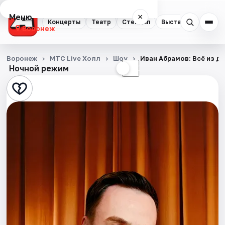
Меню
×
Концерты
Театр
Стендап
Выставки
Квест
Воронеж
Концерты
Воронеж
МТС Live Холл
Шоу
Иван Абрамов: Всё из д
Ночной режим
☀
☾
Театр
Стендап
Выставки
Квесты
Экскурсии
Спорт
События