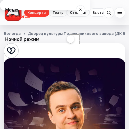
Меню
×
Концерты
Театр
Стендап
Выставки
Спорт
Вологда
Концерты
Вологда
Дворец культуры Подшипникового завода (ДК ВП
Ночной режим
☀
☾
Театр
Стендап
Выставки
Спорт
События
Города