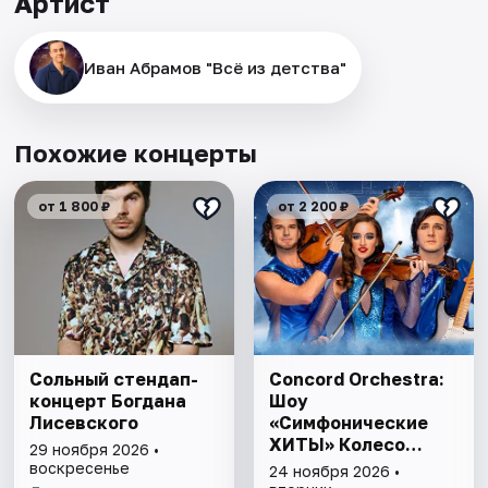
Артист
Иван Абрамов "Всё из детства"
Похожие концерты
от 1 800 ₽
от 2 200 ₽
Сольный стендап-
Concord Orchestra:
концерт Богдана
Шоу
Лисевского
«Симфонические
ХИТЫ» Колесо
29 ноября 2026 •
любви
воскресенье
24 ноября 2026 •