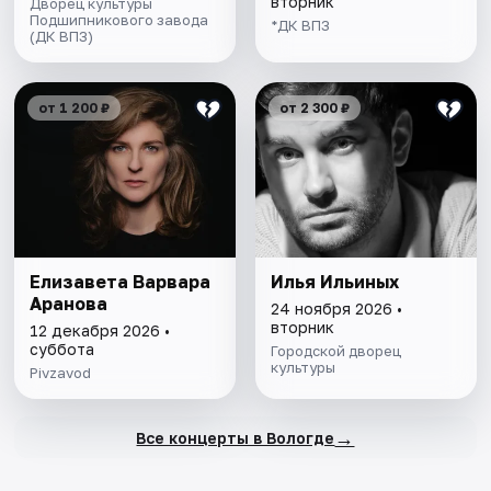
вторник
Дворец культуры
Подшипникового завода
*ДК ВПЗ
(ДК ВПЗ)
от 1 200 ₽
от 2 300 ₽
Елизавета Варвара
Илья Ильиных
Аранова
24 ноября 2026 •
вторник
12 декабря 2026 •
суббота
Городской дворец
культуры
Pivzavod
→
Все концерты в Вологде