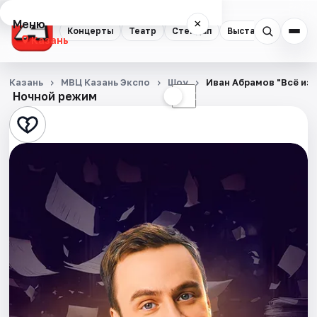
Меню
×
Концерты
Театр
Стендап
Выставки
Квест
Казань
Концерты
Казань
МВЦ Казань Экспо
Шоу
Иван Абрамов "Всё из 
Ночной режим
☀
☾
Театр
Стендап
Выставки
Квесты
Экскурсии
Спорт
События