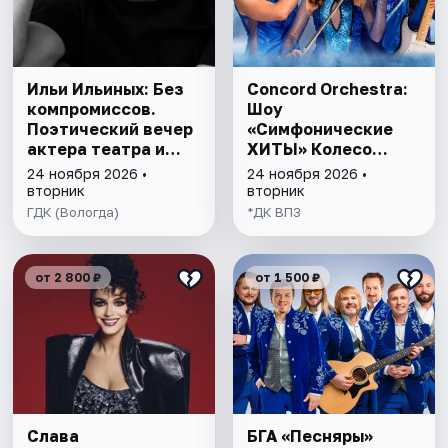
Ильи Ильиных: Без
Concord Orchestra:
компромиссов.
Шоу
Поэтический вечер
«Симфонические
актера театра и
ХИТЫ» Колесо
кино
любви
24 ноября 2026 •
24 ноября 2026 •
вторник
вторник
ГДК (Вологда)
*ДК ВПЗ
от 2 800 ₽
от 1 500 ₽
Слава
БГА «Песняры»