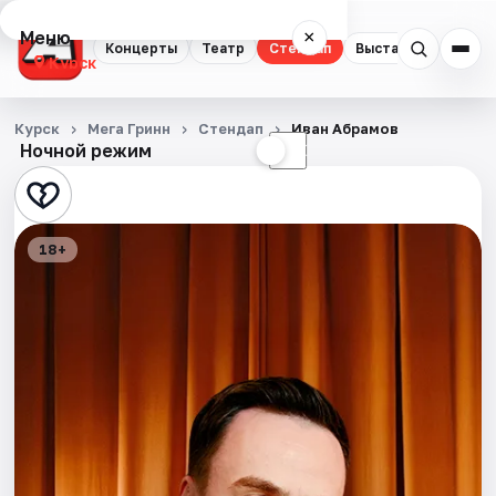
Меню
×
Концерты
Театр
Стендап
Выставки
Курск
Концерты
Курск
Мега Гринн
Стендап
Иван Абрамов
Ночной режим
☀
☾
Театр
Стендап
18+
Выставки
События
Города
Площадки