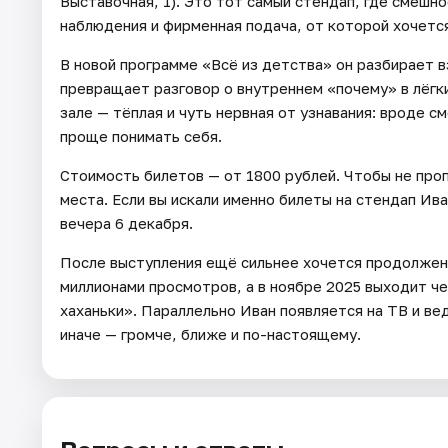
Выставочная, 1). Это тот самый стендап, где смешн
наблюдения и фирменная подача, от которой хочется
В новой программе «Всё из детства» он разбирает в
превращает разговор о внутреннем «почему» в лёгки
зале — тёплая и чуть нервная от узнавания: вроде с
проще понимать себя.
Стоимость билетов — от 1800 рублей. Чтобы не проп
места. Если вы искали именно билеты на стендап Ив
вечера 6 декабря.
После выступления ещё сильнее хочется продолжен
миллионами просмотров, а в ноябре 2025 выходит ч
хаханьки». Параллельно Иван появляется на ТВ и в
иначе — громче, ближе и по-настоящему.