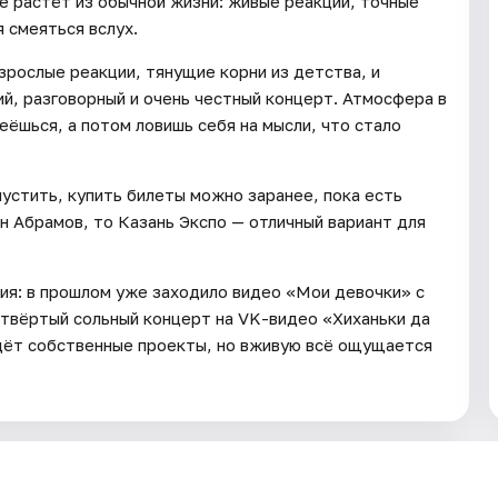
ое растёт из обычной жизни: живые реакции, точные
 смеяться вслух.
зрослые реакции, тянущие корни из детства, и
й, разговорный и очень честный концерт. Атмосфера в
меёшься, а потом ловишь себя на мысли, что стало
устить, купить билеты можно заранее, пока есть
ан Абрамов, то Казань Экспо — отличный вариант для
ия: в прошлом уже заходило видео «Мои девочки» с
етвёртый сольный концерт на VK-видео «Хиханьки да
едёт собственные проекты, но вживую всё ощущается