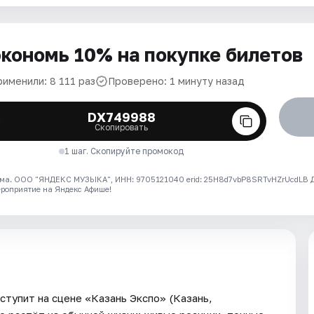
кономь 10% на покупке билетов
рименили: 8 111 раз
Проверено: 1 минуту назад
DX749988
Скопировать
1 шаг. Скопируйте промокод
ма. ООО "ЯНДЕКС МУЗЫКА", ИНН: 9705121040 erid: 25H8d7vbP8SRTvHZrUcdLB
ероприятие на Яндекс Афише!
ступит на сцене «Казань Экспо» (Казань,