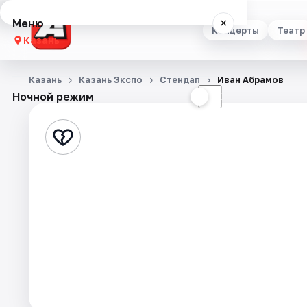
Меню
×
Концерты
Театр
Казань
Концерты
Казань
Казань Экспо
Стендап
Иван Абрамов
Ночной режим
☀
☾
Театр
Стендап
Выставки
Квесты
Экскурсии
Спорт
События