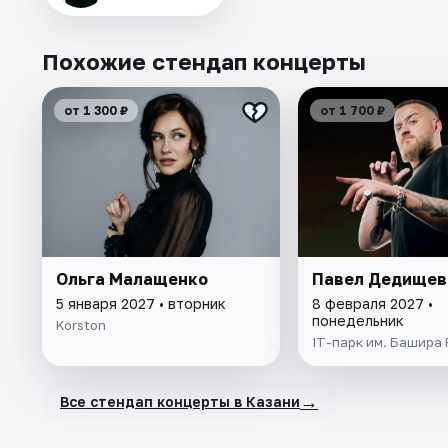
Похожие стендап концерты
от 1 300 ₽
от 1 700 ₽
Ольга Малащенко
Павел Дедищев
5 января 2027 • вторник
8 февраля 2027 •
понедельник
Korston
IT-парк им. Башира
→
Все стендап концерты в Казани