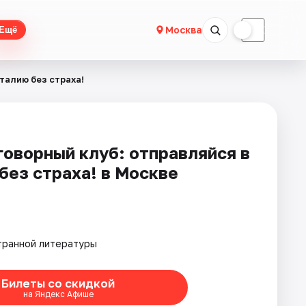
☀
☾
Москва
Ещё
талию без страха!
говорный клуб: отправляйся в
без страха! в Москве
транной литературы
Билеты со скидкой
на Яндекс Афише