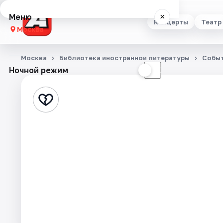
Меню
×
Концерты
Театр
Москва
Концерты
Москва
Библиотека иностранной литературы
Собы
Ночной режим
☀
☾
Театр
Стендап
Выставки
Квесты
Экскурсии
Спорт
События