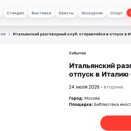
Стендап
Выставки
Квесты
Экскурсии
Спорт
тия
Итальянский разговорный клуб: отправляйся в отпуск в И
Событие
Итальянский раз
отпуск в Италию 
14 июля 2026
• вторник
Город:
Москва
Площадка:
Библиотека инос