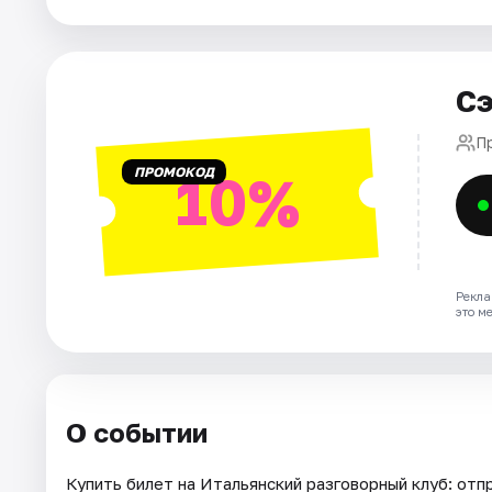
Города
Сэ
Площадки
П
Артисты
ПРОМОКОД
10%
Рейтинги
Рекла
это м
О событии
Купить билет на Итальянский разговорный клуб: отпр