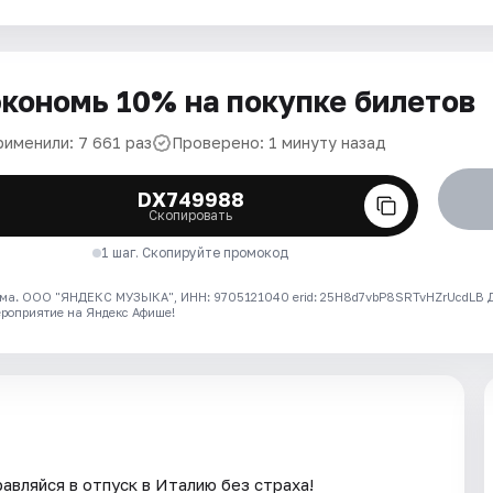
кономь 10% на покупке билетов
рименили: 7 661 раз
Проверено: 1 минуту назад
DX749988
Скопировать
1 шаг. Скопируйте промокод
ма. ООО "ЯНДЕКС МУЗЫКА", ИНН: 9705121040 erid: 25H8d7vbP8SRTvHZrUcdLB
ероприятие на Яндекс Афише!
авляйся в отпуск в Италию без страха!