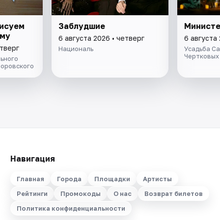
рисуем
Заблудшие
Министе
ому
6 августа 2026 • четверг
6 августа 
етверг
Националь
Усадьба С
Чертковых
ьного
Боровского
Навигация
Главная
Города
Площадки
Артисты
Рейтинги
Промокоды
О нас
Возврат билетов
Политика конфиденциальности