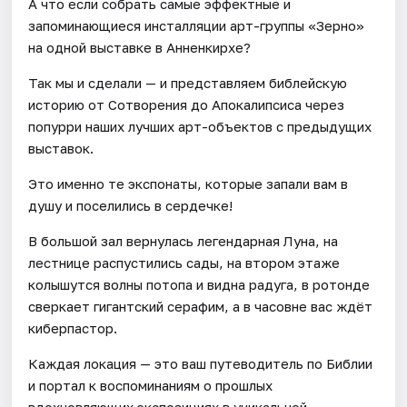
А что если собрать самые эффектные и
запоминающиеся инсталляции арт-группы «Зерно»
на одной выставке в Анненкирхе?
Так мы и сделали — и представляем библейскую
историю от Сотворения до Апокалипсиса через
попурри наших лучших арт-объектов с предыдущих
выставок.
Это именно те экспонаты, которые запали вам в
душу и поселились в сердечке!
В большой зал вернулась легендарная Луна, на
лестнице распустились сады, на втором этаже
колышутся волны потопа и видна радуга, в ротонде
сверкает гигантский серафим, а в часовне вас ждёт
киберпастор.
Каждая локация — это ваш путеводитель по Библии
и портал к воспоминаниям о прошлых
вдохновляющих экспозициях в уникальной