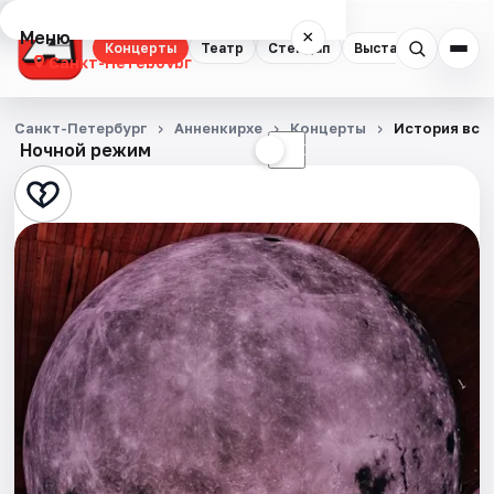
Меню
×
Концерты
Театр
Стендап
Выставки
Квест
Санкт-Петербург
Концерты
Санкт-Петербург
Анненкирхе
Концерты
История все
Ночной режим
☀
☾
Театр
Стендап
Выставки
Квесты
Экскурсии
Спорт
События