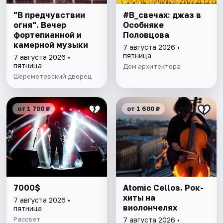
"В предчувствии
#В_свечах: джаз в
огня". Вечер
Особняке
фортепианной и
Половцова
камерной музыки
7 августа 2026 •
пятница
7 августа 2026 •
пятница
Дом архитектора
Шереметевский дворец
от 1 700 ₽
от 1 600 ₽
7000$
Atomic Cellos. Рок-
хиты на
7 августа 2026 •
виолончелях
пятница
Рассвет
7 августа 2026 •