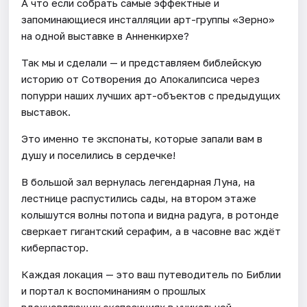
А что если собрать самые эффектные и
запоминающиеся инсталляции арт-группы «Зерно»
на одной выставке в Анненкирхе?
Так мы и сделали — и представляем библейскую
историю от Сотворения до Апокалипсиса через
попурри наших лучших арт-объектов с предыдущих
выставок.
Это именно те экспонаты, которые запали вам в
душу и поселились в сердечке!
В большой зал вернулась легендарная Луна, на
лестнице распустились сады, на втором этаже
колышутся волны потопа и видна радуга, в ротонде
сверкает гигантский серафим, а в часовне вас ждёт
киберпастор.
Каждая локация — это ваш путеводитель по Библии
и портал к воспоминаниям о прошлых
вдохновляющих экспозициях в уникальной