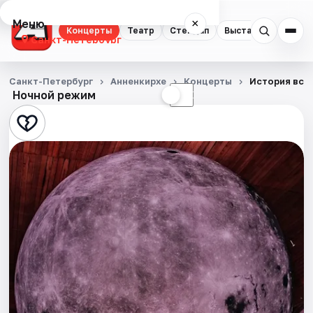
Меню
×
Концерты
Театр
Стендап
Выставки
Квест
Санкт-Петербург
Концерты
Санкт-Петербург
Анненкирхе
Концерты
История все
Ночной режим
☀
☾
Театр
Стендап
Выставки
Квесты
Экскурсии
Спорт
События