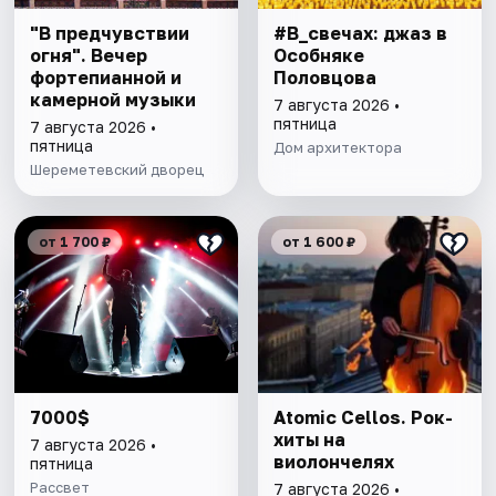
"В предчувствии
#В_свечах: джаз в
огня". Вечер
Особняке
фортепианной и
Половцова
камерной музыки
7 августа 2026 •
пятница
7 августа 2026 •
пятница
Дом архитектора
Шереметевский дворец
от 1 700 ₽
от 1 600 ₽
7000$
Atomic Cellos. Рок-
хиты на
7 августа 2026 •
виолончелях
пятница
Рассвет
7 августа 2026 •