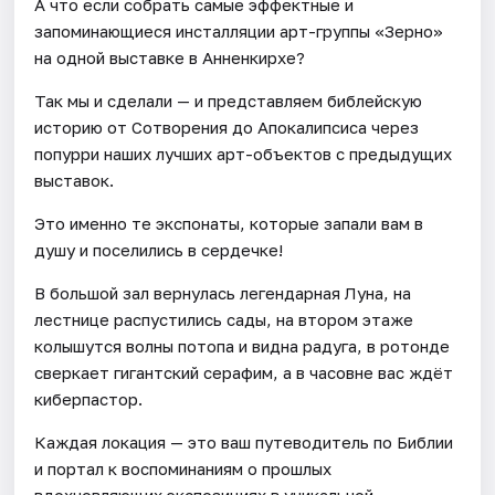
А что если собрать самые эффектные и
запоминающиеся инсталляции арт-группы «Зерно»
на одной выставке в Анненкирхе?
Так мы и сделали — и представляем библейскую
историю от Сотворения до Апокалипсиса через
попурри наших лучших арт-объектов с предыдущих
выставок.
Это именно те экспонаты, которые запали вам в
душу и поселились в сердечке!
В большой зал вернулась легендарная Луна, на
лестнице распустились сады, на втором этаже
колышутся волны потопа и видна радуга, в ротонде
сверкает гигантский серафим, а в часовне вас ждёт
киберпастор.
Каждая локация — это ваш путеводитель по Библии
и портал к воспоминаниям о прошлых
вдохновляющих экспозициях в уникальной