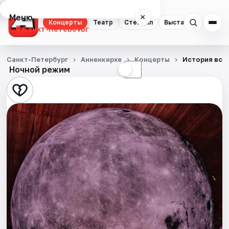
Меню
×
Концерты
Театр
Стендап
Выставки
Квест
Санкт-Петербург
Концерты
Санкт-Петербург
Анненкирхе
Концерты
История все
Ночной режим
☀
☾
Театр
Стендап
Выставки
Квесты
Экскурсии
Спорт
События