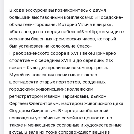
В ходе экскурсии вы познакомитесь с двумя
большими выставочными комплексами: «Посадские-
обыватели-горожане. История Углича в лицах»,
«Яко звезды на тверди небесной&hellip;» и увидите
механизм башенных кремлевских часов, который
был установлен на колокольне Спасо-
Преображенского собора в XVIII веке.Примерно
столетие – с середины XVIII и до середины XIX
веков – было для провинции веком портрета.
Музейная коллекция насчитывает около
шестидесяти старых портретов, созданных
городскими живописцами: коллежским
регистратором Иваном Тархановым, дьяком
Сергеем Флегонтовым, мастером живописного цеха
Фёдором Смирновым. В череде изображений
воплощены устойчивые семейные ценности, но
также и меняющиеся сословные и художественные
вкусы. В зале их тоже сопровождают вещи из