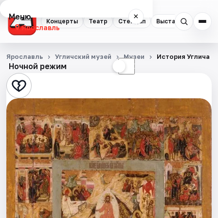
Меню
×
Концерты
Театр
Стендап
Выставки
Квест
Ярославль
Концерты
Ярославль
Угличский музей
Музеи
История Углича в
Ночной режим
☀
☾
Театр
Стендап
Выставки
Квесты
Экскурсии
События