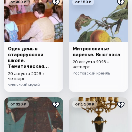
от 300 ₽
от 150 ₽
Один день в
Митрополичье
старорусской
варенье. Выставка
школе.
20 августа 2026 •
Тематическая
четверг
программа
Ростовский кремль
20 августа 2026 •
четверг
Угличский музей
от 320 ₽
от 1 100 ₽