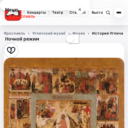
Меню
×
Концерты
Театр
Стендап
Выставки
Квест
Ярославль
Концерты
Ярославль
Угличский музей
Музеи
История Углича в
Ночной режим
☀
☾
Театр
Стендап
Выставки
Квесты
Экскурсии
События