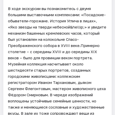
В ходе экскурсии вы познакомитесь с двумя
большими выставочными комплексами: «Посадские-
обыватели-горожане. История Углича в лицах»,
«Яко звезды на тверди небесной&hellip;» и увидите
механизм башенных кремлевских часов, который
был установлен на колокольне Спасо-
Преображенского собора в XVIII веке.Примерно
столетие – с середины XVIII и до середины XIX
веков – было для провинции веком портрета.
Музейная коллекция насчитывает около
шестидесяти старых портретов, созданных
городскими живописцами: коллежским
регистратором Иваном Тархановым, дьяком
Сергеем Флегонтовым, мастером живописного цеха
Фёдором Смирновым. В череде изображений
воплощены устойчивые семейные ценности, но
также и меняющиеся сословные и художественные
вкусы. В зале их тоже сопровождают вещи из