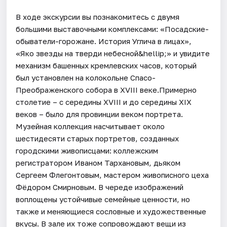
В ходе экскурсии вы познакомитесь с двумя
большими выставочными комплексами: «Посадские-
обыватели-горожане. История Углича в лицах»,
«Яко звезды на тверди небесной&hellip;» и увидите
механизм башенных кремлевских часов, который
был установлен на колокольне Спасо-
Преображенского собора в XVIII веке.Примерно
столетие – с середины XVIII и до середины XIX
веков – было для провинции веком портрета.
Музейная коллекция насчитывает около
шестидесяти старых портретов, созданных
городскими живописцами: коллежским
регистратором Иваном Тархановым, дьяком
Сергеем Флегонтовым, мастером живописного цеха
Фёдором Смирновым. В череде изображений
воплощены устойчивые семейные ценности, но
также и меняющиеся сословные и художественные
вкусы. В зале их тоже сопровождают вещи из