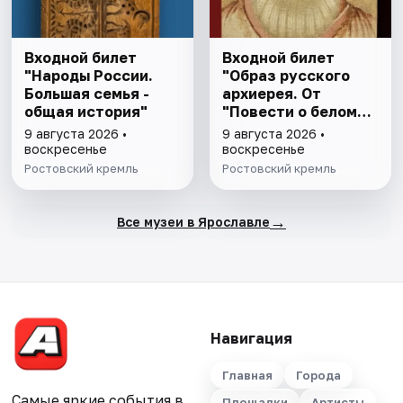
Входной билет
Входной билет
"Народы России.
"Образ русского
Большая семья -
архиерея. От
общая история"
"Повести о белом
клобуке" до
9 августа 2026 •
9 августа 2026 •
восстановления
воскресенье
воскресенье
патриаршества"
Ростовский кремль
Ростовский кремль
→
Все музеи в Ярославле
Навигация
Главная
Города
Самые яркие события в
Площадки
Артисты