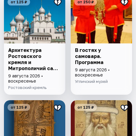
от 125 ₽
от 250 ₽
Архитектура
В гостях у
Ростовского
самовара.
кремля и
Программа
Митрополичий сад,
9 августа 2026 •
выставка
воскресенье
9 августа 2026 •
"Митрополичье
воскресенье
Угличский музей
варенье"
Ростовский кремль
от 125 ₽
от 125 ₽