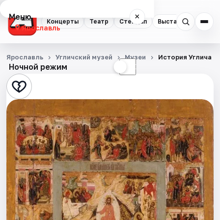
Меню
×
Концерты
Театр
Стендап
Выставки
Квест
Ярославль
Концерты
Ярославль
Угличский музей
Музеи
История Углича в
Ночной режим
☀
☾
Театр
Стендап
Выставки
Квесты
Экскурсии
События