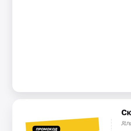
Города
Площадки
Артисты
Рейтинги
Ск
П
ПРОМОКОД