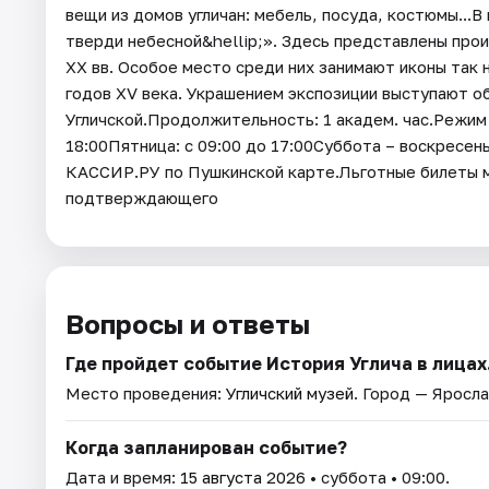
вещи из домов угличан: мебель, посуда, костюмы...В
тверди небесной&hellip;». Здесь представлены про
XX вв. Особое место среди них занимают иконы так
годов XV века. Украшением экспозиции выступают о
Угличской.Продолжительность: 1 академ. час.Режим 
18:00Пятница: с 09:00 до 17:00Суббота – воскресень
КАССИР.РУ по Пушкинской карте.Льготные билеты м
подтверждающего
Вопросы и ответы
Где пройдет событие История Углича в лицах
Место проведения:
Угличский музей
. Город — Яросла
Когда запланирован событие?
Дата и время:
15 августа 2026
• суббота • 09:00.