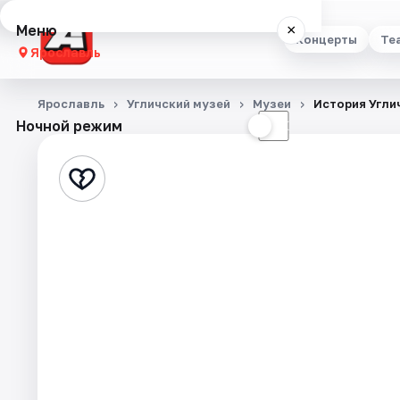
Меню
×
Концерты
Те
Ярославль
Концерты
Ярославль
Угличский музей
Музеи
История Углич
Ночной режим
☀
☾
Театр
Стендап
Выставки
Квесты
Экскурсии
События