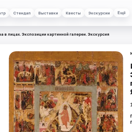
атр
Стендап
Выставки
Квесты
Экскурсии
Ещё
а в лицах. Экспозиции картинной галереи. Экскурсия