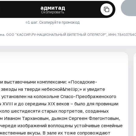
адмитад
Скопировать
1 шаг. Скопируйте промокод
ма. ООО "КАССИР.РУ-НАЦИОНАЛЬНЫЙ БИЛЕТНЫЙ ОПЕРАТОР", ИНН: 7841075409
ми выставочными комплексами: «Посадские-
 звезды на тверди небесной&hellip;» и увидите
л установлен на колокольне Спасо-Преображенского
 XVIII и до середины XIX веков – было для провинции
около шестидесяти старых портретов, созданных
м Иваном Тархановым, дьяком Сергеем Флегонтовым,
 череде изображений воплощены устойчивые семейные
ожественные вкусы. В зале их тоже сопровождают