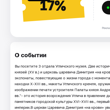
17%
Рекла
О событии
Вы посетите 3 отдела Угличского музея. Две истори
князей (XV в.) и церковь царевича Димитрия «на крови
экспонаты, повествующие о жизни города с момента
находки X-XIII вв., макеты Угличского кремля, оруж
изображении печати устроителя Палаты князя Андрея 
вв."- это история возрождения Углича в правление 
памятников городской культуры XVI-XVII вв., первы
империи.В церкви Царевича Димитрия «на крови» ув