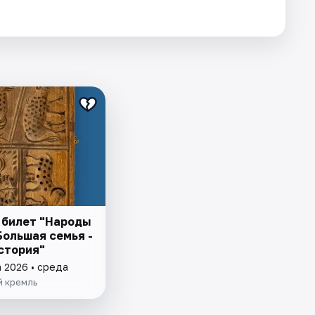
 билет "Народы
Большая семья -
стория"
а 2026 • среда
й кремль