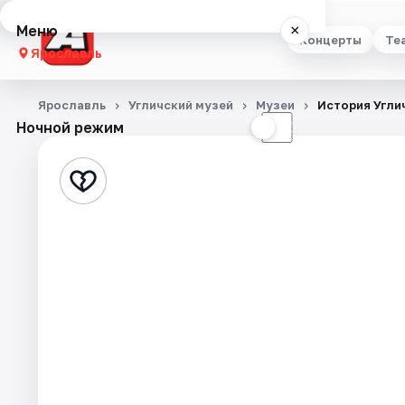
Меню
×
Концерты
Те
Ярославль
Концерты
Ярославль
Угличский музей
Музеи
История Угли
Ночной режим
☀
☾
Театр
Стендап
Выставки
Квесты
Экскурсии
События