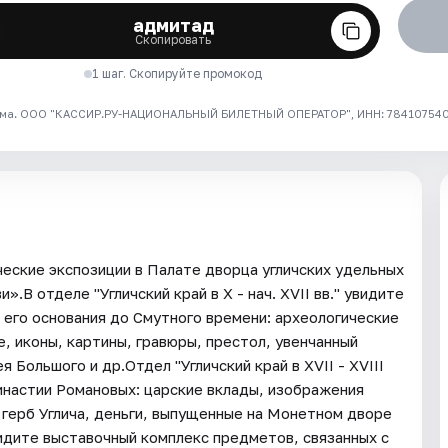
адмитад
Скопировать
1 шаг. Скопируйте промокод
ма. ООО "КАССИР.РУ-НАЦИОНАЛЬНЫЙ БИЛЕТНЫЙ ОПЕРАТОР", ИНН: 7841075409
ческие экспозиции в Палате дворца угличских удельных
».В отделе "Угличский край в X - нач. XVII вв." увидите
 его основания до Смутного времени: археологические
ие, иконы, картины, гравюры, престол, увенчанный
Большого и др.Отдел "Угличский край в XVII - XVIII
династии Романовых: царские вклады, изображения
й герб Углича, деньги, выпущенные на Монетном дворе
идите выставочный комплекс предметов, связанных с