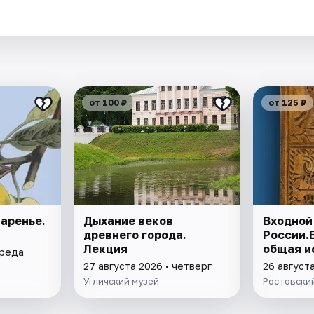
.
от 100 ₽
от 125 ₽
аренье.
Дыхание веков
Входной
древнего города.
России.
Лекция
общая и
среда
27 августа 2026 • четверг
26 август
Угличский музей
Ростовски