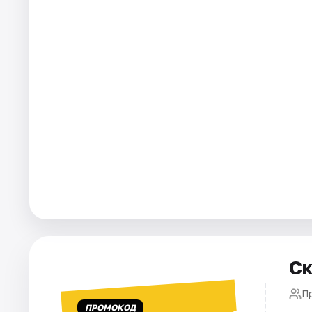
Города
Площадки
Артисты
Рейтинги
Ск
П
ПРОМОКОД