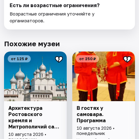
Есть ли возрастные ограничения?
Возрастные ограничения уточняйте у
организаторов.
Похожие музеи
от 125 ₽
от 250 ₽
Архитектура
В гостях у
Ростовского
самовара.
кремля и
Программа
Митрополичий сад,
10 августа 2026 •
выставка
понедельник
10 августа 2026 •