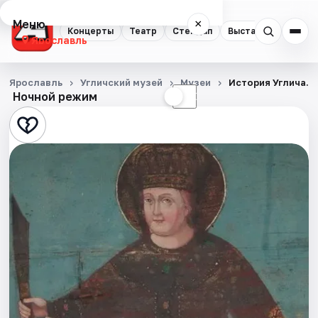
Меню
×
Концерты
Театр
Стендап
Выставки
Квест
Ярославль
Концерты
Ярославль
Угличский музей
Музеи
История Углича. 
Ночной режим
☀
☾
Театр
Стендап
Выставки
Квесты
Экскурсии
События