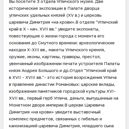
Вы посетите 3 отдела Угличского музея. Две
исторические экспозиции в Палате дворца
угличских удельных князей (XV в.) и церковь
царевича Димитрия «на крови».В отделе "Угличский
край в X - нач. XVII вв." увидите экспонаты,
повествующие о жизни города с момента его
основания до Смутного времени: археологические
находки X-XIII вв., макеты Угличского кремля,
оружие, иконы, картины, гравюры, престол,
увенчанный изображении печати устроителя Палаты
князя Андрея Большого и др.Отдел "Угличский край
в XVII - XVIII вв."- это история возрождения Углича
в правление династии Романовых: царские вклады,
изображения памятников городской культуры XVI-
XVII вв., первый герб Углича, деньги, выпущенные на
Монетном дворе империи.В церкви Царевича
Димитрия «на крови» увидите выставочный
комплекс предметов, связанных с гибелью и
канонизацией царевича Димитрия, младшего сына