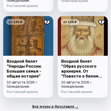
"Митрополичье
понедельник
Угличский музей
варенье"
Ростовский кремль
от 125 ₽
от 125 ₽
Входной билет
Входной билет
"Народы России.
"Образ русского
Большая семья -
архиерея. От
общая история"
"Повести о белом
клобуке" до
10 августа 2026 •
10 августа 2026 •
восстановления
понедельник
понедельник
патриаршества"
Ростовский кремль
Ростовский кремль
→
Все музеи в Ярославле