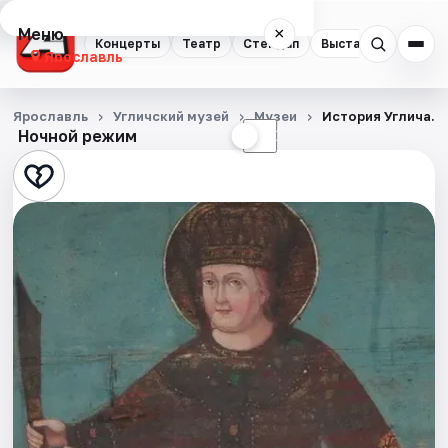
Меню
×
Концерты
Театр
Стендап
Выставки
Квест
Ярославль
Концерты
Ярославль
Угличский музей
Музеи
История Углича. 
Ночной режим
☀
☾
Театр
Стендап
Выставки
Квесты
Экскурсии
События