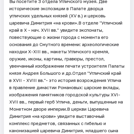
Вы посетите 3 отдела Угличского музея. Две
исторические экспозиции в Палате дворца
угличских удельных князей (XV в.) и церковь
царевича Димитрия «на крови».В отделе "Угличский
край в X - нач. XVII вв." увидите экспонаты,
повествующие о жизни города с момента его
основания до Смутного времени: археологические
находки X-XIII вв., макеты Угличского кремля,
оружие, иконы, картины, гравюры, престол,
увенчанный изображении печати устроителя Палаты
князя Андрея Большого и др.Отдел "Угличский край
в XVII - XVIII вв."- это история возрождения Углича
в правление династии Романовых: царские вклады,
изображения памятников городской культуры XVI-
XVII вв., первый герб Углича, деньги, выпущенные на
Монетном дворе империи.В церкви Царевича
Димитрия «на крови» увидите выставочный
комплекс предметов, связанных с гибелью и
канонизацией царевича Димитрия, младшего сына