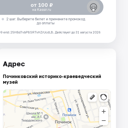
от 100 ₽
на Kassir.ru
2 шаг. Выберите билет и примените промокод
до оплаты
 erid: 25H8d7vbP8SRTvHZrUcdLB.
Действует до 31 августа 2026
Адрес
Починковский историко-краеведческий
музей