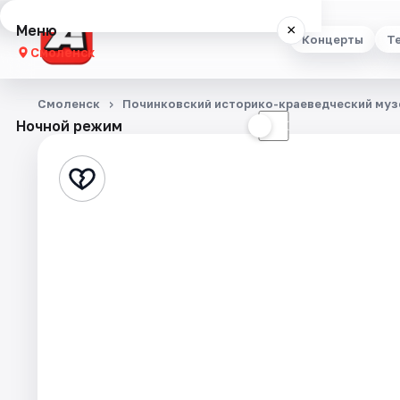
Меню
×
Концерты
Т
Смоленск
Концерты
Смоленск
Починковский историко-краеведческий муз
Ночной режим
☀
☾
Театр
Стендап
Выставки
Экскурсии
Спорт
События