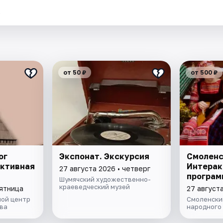
.
от 50 ₽
от 500 ₽
ог
Экспонат. Экскурсия
Смоленс
активная
Интерак
27 августа 2026 • четверг
програм
Шумячский художественно-
краеведческий музей
пятница
27 августа
ой центр
Смоленски
ва
народного