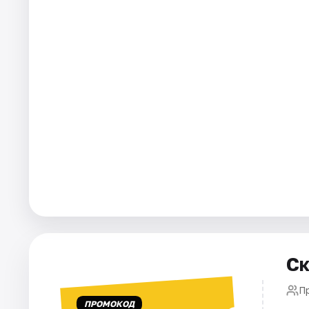
Города
Площадки
Артисты
Рейтинги
Ск
П
ПРОМОКОД