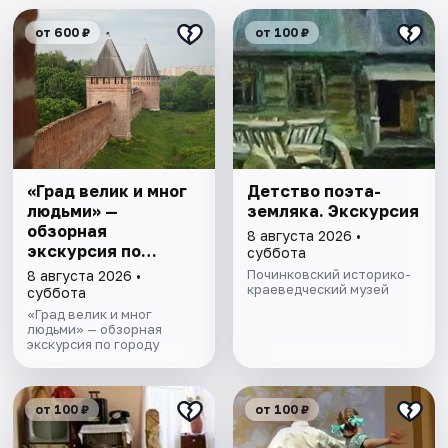
от 600 ₽
от 100 ₽
«Град велик и мног
Детство поэта-
людьми» —
земляка. Экскурсия
обзорная
8 августа 2026 •
экскурсия по
суббота
Смоленску
Починковский историко-
8 августа 2026 •
краеведческий музей
суббота
«Град велик и мног
людьми» — обзорная
экскурсия по городу
от 100 ₽
от 100 ₽