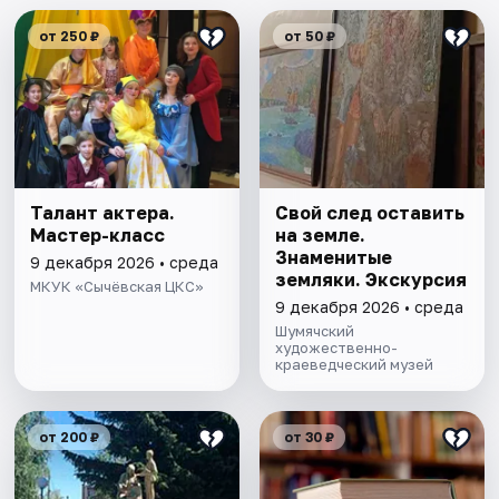
от 250 ₽
от 50 ₽
Талант актера.
Свой след оставить
Мастер-класс
на земле.
Знаменитые
9 декабря 2026 • среда
земляки. Экскурсия
МКУК «Сычёвская ЦКС»
9 декабря 2026 • среда
Шумячский
художественно-
краеведческий музей
от 200 ₽
от 30 ₽