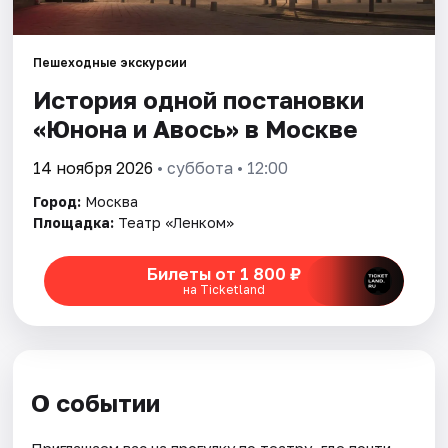
Города
Пешеходные экскурсии
История одной постановки
Площадки
«Юнона и Авось» в Москве
Артисты
14 ноября 2026
• суббота • 12:00
Рейтинги
Город:
Москва
Площадка:
Театр «Ленком»
Билеты от 1 800 ₽
на Ticketland
О событии