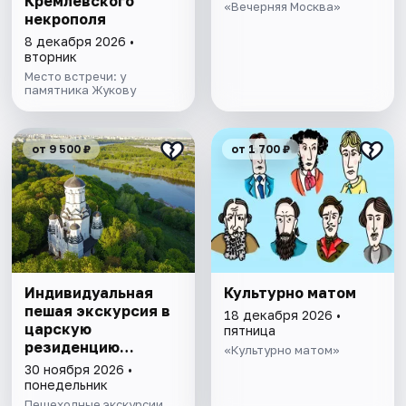
Кремлевского
«Вечерняя Москва»
некрополя
8 декабря 2026 •
вторник
Место встречи: у
памятника Жукову
от 9 500 ₽
от 1 700 ₽
Индивидуальная
Культурно матом
пешая экскурсия в
18 декабря 2026 •
царскую
пятница
резиденцию
«Культурно матом»
Коломенское
30 ноября 2026 •
понедельник
Пешеходные экскурсии