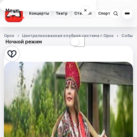
Меню
×
Концерты
Театр
Стендап
Спорт
Орск
Концерты
Орск
Централизованная клубная система г.Орск
Событ
Ночной режим
☀
☾
Театр
Стендап
Спорт
События
Города
Площадки