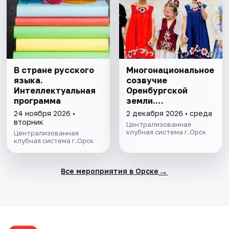
В стране русского
Многонациональное
языка.
созвучие
Интеллектуальная
Оренбургской
программа
земли.
Интеллектуальная
24 ноября 2026 •
2 декабря 2026 • среда
программа
вторник
Централизованная
клубная система г.Орск
Централизованная
клубная система г.Орск
→
Все мероприятия в Орске