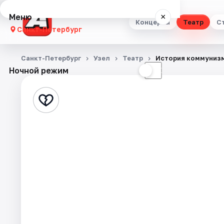
Меню
×
Концерты
Театр
С
Санкт-Петербург
Концерты
Санкт-Петербург
Узел
Театр
История коммунизм
Ночной режим
☀
☾
Театр
Стендап
Выставки
Квесты
Экскурсии
Спорт
События