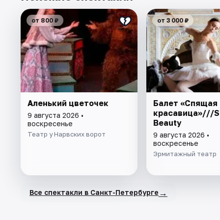
от 800 ₽
от 3 000 ₽
Аленький цветочек
Балет «Спящая
красавица»///S
9 августа 2026 •
Beauty
воскресенье
Театр у Нарвских ворот
9 августа 2026 •
воскресенье
Эрмитажный театр
→
Все спектакли в Санкт-Петербурге