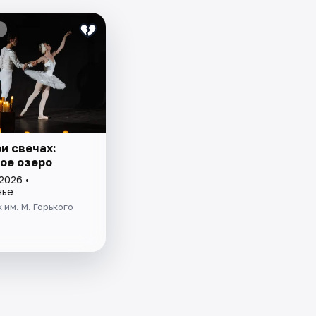
и свечах:
ое озеро
2026 •
нье
 им. М. Горького