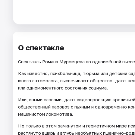
Города
Площадки
Артисты
О спектакле
Рейтинги
Спектакль Романа Муромцева по одноимённой пьесе
Как известно, психбольница, тюрьма или детский са
юного энтомолога, высвечивают общество, дают неп
или одномоментного состояния социума.
Или, иными словами, дают видеопроекцию кроличьей
общественный паровоз с пьяным и одновременно ко
машинистом локомотива.
Но только в этом замкнутом и герметичном мире пси
растянуто вширь и вглубь необъятных пшенично-род