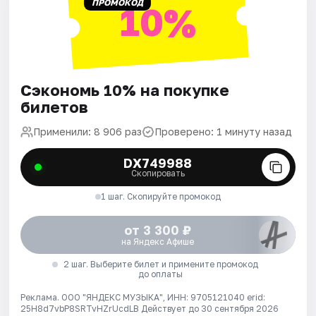
ПРОМОКОД
10%
Сэкономь 10% на покупке
билетов
Применили: 8 906 раз
Проверено: 1 минуту назад
DX749988
Скопировать
1 шаг. Скопируйте промокод
от 3 300 ₽
на Яндекс Афише
2 шаг. Выберите билет и примените промокод
до оплаты
Реклама. ООО "ЯНДЕКС МУЗЫКА", ИНН: 9705121040 erid:
25H8d7vbP8SRTvHZrUcdLB
Действует до 30 сентября 2026