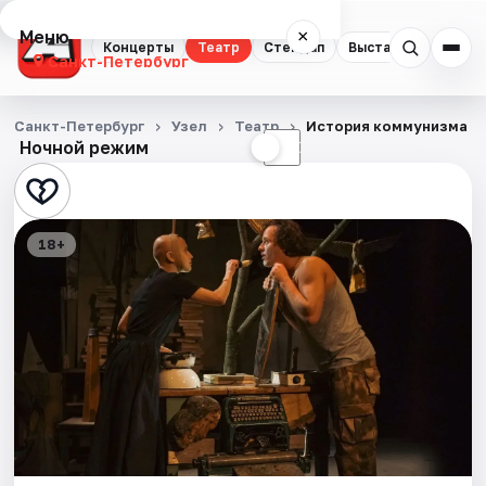
Меню
×
Концерты
Театр
Стендап
Выставки
Квест
Санкт-Петербург
Концерты
Санкт-Петербург
Узел
Театр
История коммунизма в 
Ночной режим
☀
☾
Театр
Стендап
18+
Выставки
Квесты
Экскурсии
Спорт
События