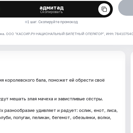
адмитад
Скопировать
1 шаг. Скопируйте промокод
ма. ООО "КАССИР.РУ-НАЦИОНАЛЬНЫЙ БИЛЕТНЫЙ ОПЕРАТОР", ИНН: 7841075409
мя королевского бала, поможет ей обрести своё
дут мешать злая мачеха и завистливые сёстры.
х разнообразие удивляет и радует: ослик, енот, лиса,
олуби, попугаи, пеликан, бегемот, обезьянки, волки,