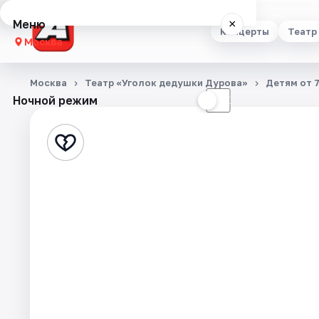
Меню
×
Концерты
Театр
Москва
Концерты
Москва
Театр «Уголок дедушки Дурова»
Детям от 7
Ночной режим
☀
☾
Театр
Стендап
Выставки
Квесты
Экскурсии
Спорт
События