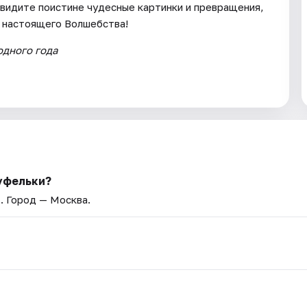
увидите поистине чудесные картинки и превращения,
у настоящего Волшебства!
одного года
уфельки?
»
. Город — Москва.