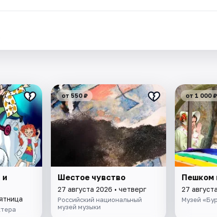
.
от 550 ₽
от 1 000 ₽
 и
Шестое чувство
Пешком 
27 августа 2026 • четверг
27 августа
пятница
Российский национальный
Музей «Бу
музей музыки
ктера