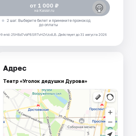
от 1 000 ₽
на Kassir.ru
2 шаг. Выберите билет и примените промокод
до оплаты
 erid: 25H8d7vbP8SRTvHZrUcdLB.
Действует до 31 августа 2026
Адрес
Театр «Уголок дедушки Дурова»