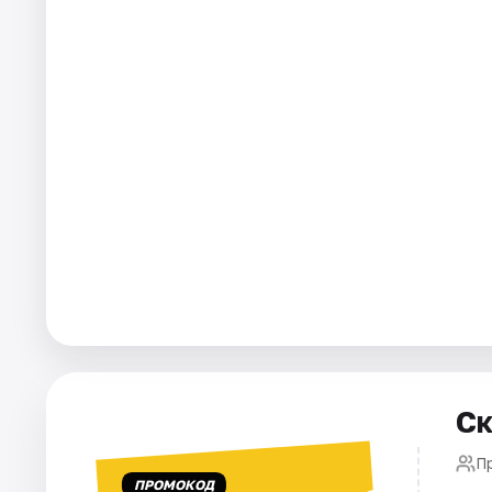
Города
Площадки
Артисты
Рейтинги
Ск
П
ПРОМОКОД