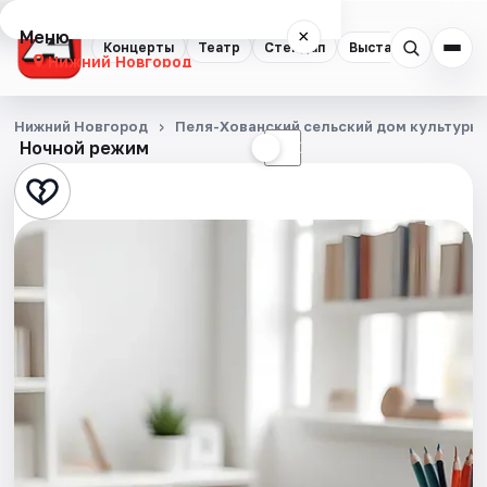
Меню
×
Концерты
Театр
Стендап
Выставки
Квест
Нижний Новгород
Концерты
Нижний Новгород
Пеля-Хованский сельский дом культуры
Ночной режим
☀
☾
Театр
Стендап
Выставки
Квесты
Экскурсии
Спорт
События