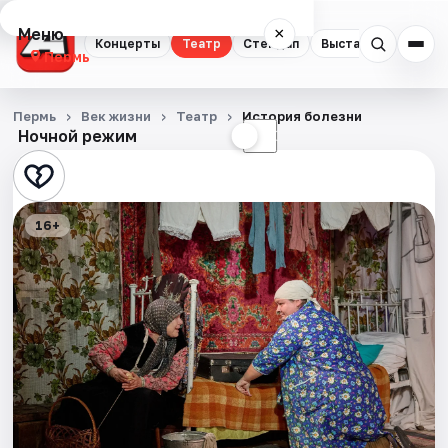
Меню
×
Концерты
Театр
Стендап
Выставки
Квест
Пермь
Концерты
Пермь
Век жизни
Театр
История болезни
Ночной режим
☀
☾
Театр
Стендап
16+
Выставки
Квесты
Экскурсии
Спорт
События