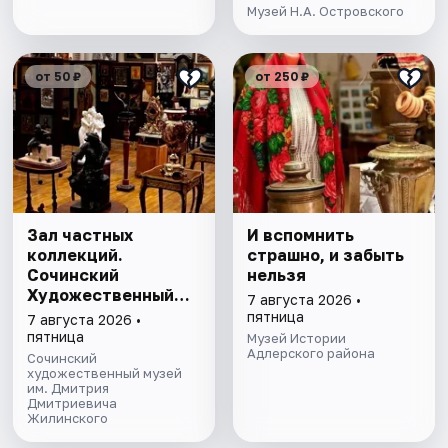
Музей Н.А. Островского
от 50 ₽
от 250 ₽
Зал частных
И вспомнить
коллекций.
страшно, и забыть
Сочинский
нельзя
Художественный
7 августа 2026 •
музей им. Д.Д.
пятница
7 августа 2026 •
Жилинского
пятница
Музей Истории
Адлерского района
Сочинский
художественный музей
им. Дмитрия
Дмитриевича
Жилинского