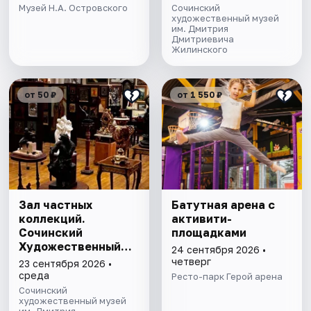
Музей Н.А. Островского
Сочинский
художественный музей
им. Дмитрия
Дмитриевича
Жилинского
от 50 ₽
от 1 550 ₽
Зал частных
Батутная арена с
коллекций.
активити-
Сочинский
площадками
Художественный
24 сентября 2026 •
музей им. Д.Д.
четверг
23 сентября 2026 •
Жилинского
среда
Ресто-парк Герой арена
Сочинский
художественный музей