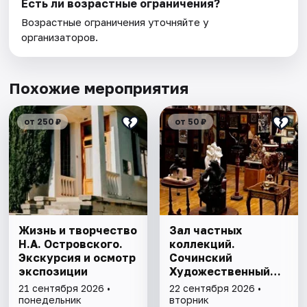
Есть ли возрастные ограничения?
Возрастные ограничения уточняйте у
организаторов.
Похожие мероприятия
от 250 ₽
от 50 ₽
Жизнь и творчество
Зал частных
Н.А. Островского.
коллекций.
Экскурсия и осмотр
Сочинский
экспозиции
Художественный
музей им. Д.Д.
21 сентября 2026 •
22 сентября 2026 •
Жилинского
понедельник
вторник