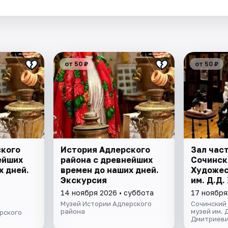
.
от 50 ₽
от 50 ₽
ского
История Адлерского
Зал час
ейших
района с древнейших
Сочинск
х дней.
времен до наших дней.
Художес
Экскурсия
им. Д.Д
14 ноября 2026 • суббота
17 ноября
Музей Истории Адлерского
Сочинский
района
музей им. 
рского
Дмитриеви