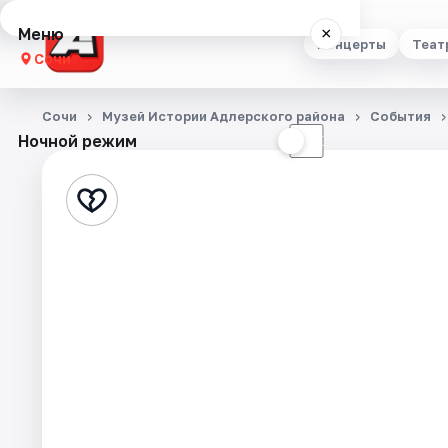
Меню
×
Концерты
Теат
Сочи
Концерты
Сочи
Музей Истории Адлерского района
События
Ночной режим
☀
☾
Театр
Стендап
Выставки
Квесты
Экскурсии
Спорт
События