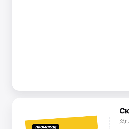
Города
Площадки
Артисты
Рейтинги
Ск
П
ПРОМОКОД