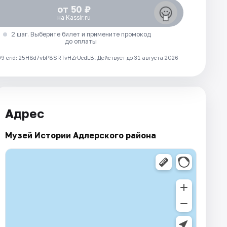
от 50 ₽
на Kassir.ru
2 шаг. Выберите билет и примените промокод
до оплаты
 erid: 25H8d7vbP8SRTvHZrUcdLB.
Действует до 31 августа 2026
Адрес
Музей Истории Адлерского района