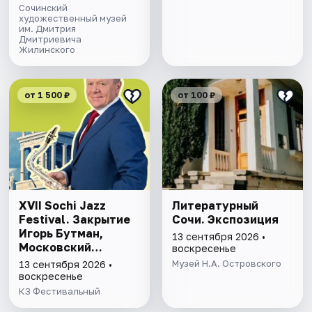
Сочинский
художественный музей
им. Дмитрия
Дмитриевича
Жилинского
от 1 500 ₽
от 100 ₽
XVII Sochi Jazz
Литературный
Festival. Закрытие
Сочи. Экспозиция
Игорь Бутман,
13 сентября 2026 •
Московский
воскресенье
джазовый оркестр
Музей Н.А. Островского
13 сентября 2026 •
и специальные
воскресенье
гости
КЗ Фестивальный