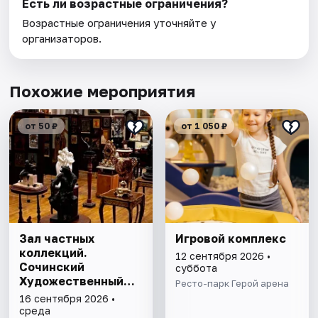
Есть ли возрастные ограничения?
Возрастные ограничения уточняйте у
организаторов.
Похожие мероприятия
от 50 ₽
от 1 050 ₽
Зал частных
Игровой комплекс
коллекций.
12 сентября 2026 •
Сочинский
суббота
Художественный
Ресто-парк Герой арена
музей им. Д.Д.
16 сентября 2026 •
Жилинского
среда