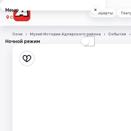
Меню
×
Концерты
Теат
Сочи
Концерты
Сочи
Музей Истории Адлерского района
События
Ночной режим
☀
☾
Театр
Стендап
Выставки
Квесты
Экскурсии
Спорт
События