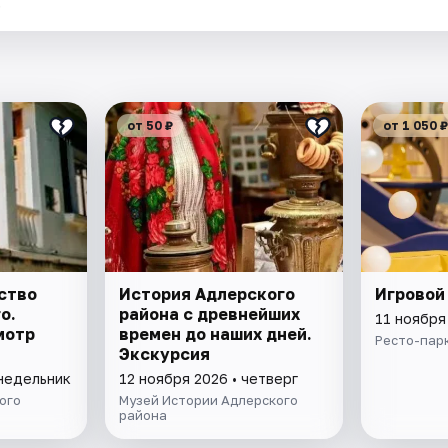
.
от 50 ₽
от 1 050 ₽
ство
История Адлерского
Игровой
о.
района с древнейших
11 ноября
мотр
времен до наших дней.
Ресто-парк
Экскурсия
онедельник
12 ноября 2026 • четверг
ого
Музей Истории Адлерского
района