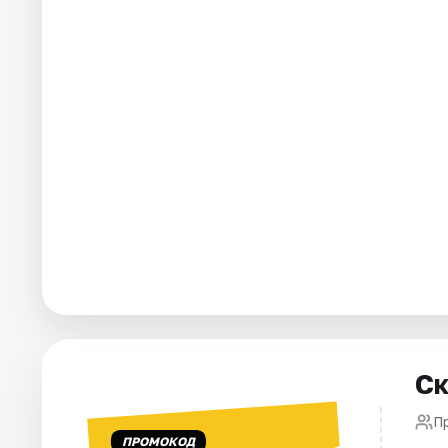
Города
Площадки
Артисты
Рейтинги
Ск
П
ПРОМОКОД