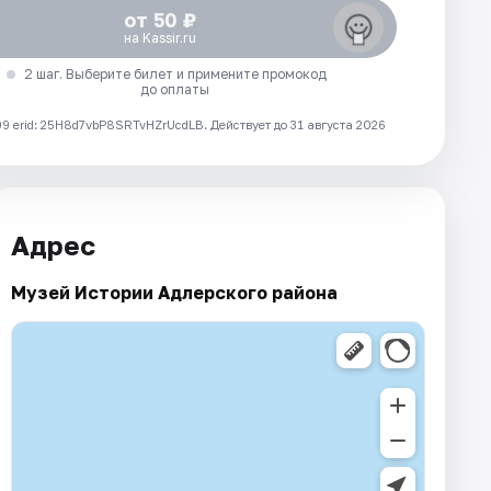
от 50 ₽
на Kassir.ru
2 шаг. Выберите билет и примените промокод
до оплаты
 erid: 25H8d7vbP8SRTvHZrUcdLB.
Действует до 31 августа 2026
Адрес
Музей Истории Адлерского района