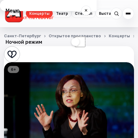
Меню
×
Концерты
Театр
Стендап
Выставки
Квест
Санкт-Петербург
Концерты
Санкт-Петербург
Открытое пространство
Концерты
Ночной режим
☀
☾
Театр
Стендап
6+
Выставки
Квесты
Экскурсии
Спорт
События