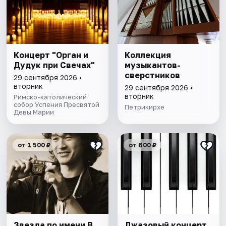
Концерт "Орган и
Коллекция
Дудук при Свечах"
музыкантов-
сверстников
29 сентября 2026 •
вторник
29 сентября 2026 •
вторник
Римско-католический
собор Успения Пресвятой
Петрикирхе
Девы Марии
от 1 500 ₽
от 600 ₽
Звезда по имени В.
Джазовый концерт