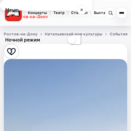
Меню
×
Концерты
Театр
Стендап
Выставки
Квест
Ростов-на-Дону
Концерты
Ростов-на-Дону
Натальевский дом культуры
События
Ночной режим
☀
☾
Театр
Стендап
Выставки
Квесты
Экскурсии
Спорт
События