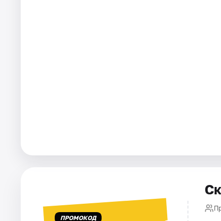
Города
Площадки
Артисты
Рейтинги
Ск
П
ПРОМОКОД