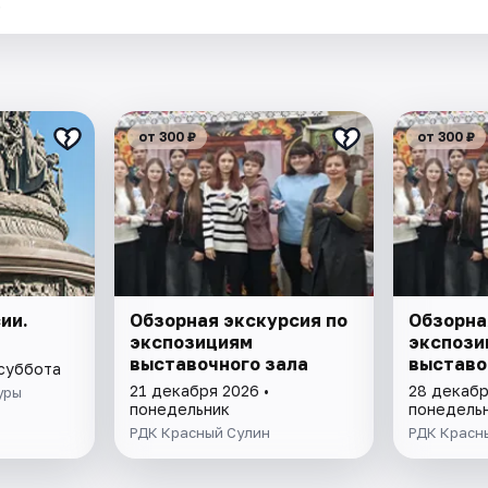
.
от 300 ₽
от 300 ₽
ии.
Обзорная экскурсия по
Обзорна
экспозициям
экспози
выставочного зала
выставо
 суббота
21 декабря 2026 •
28 декабр
уры
понедельник
понедель
РДК Красный Сулин
РДК Красн