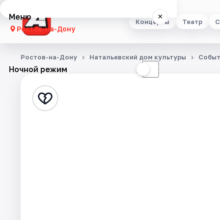
Меню
×
Концерты
Театр
С
Ростов-на-Дону
Концерты
Ростов-на-Дону
Натальевский дом культуры
Событ
Ночной режим
☀
☾
Театр
Стендап
Выставки
Квесты
Экскурсии
Спорт
События