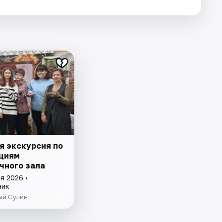
я экскурсия по
циям
чного зала
я 2026 •
ник
ый Сулин