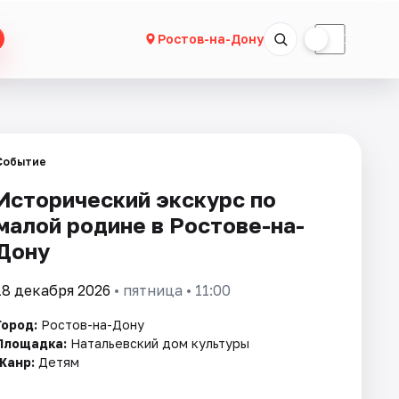
☀
☾
Ростов-на-Дону
Событие
Исторический экскурс по
малой родине в Ростове-на-
Дону
18 декабря 2026
• пятница • 11:00
Город:
Ростов-на-Дону
Площадка:
Натальевский дом культуры
Жанр:
Детям