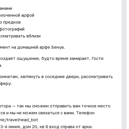
рамами
золоченной арфой
ю предков
 фотографий
ссматривать вблизи
мент на домашней арфе Бенуа.
 создаёт ощущение, будто время замирает. Гости
.
омнатам, заглянуть в соседние двери, рассматривать
сферу.
атора — так мы сможем отправить вам точное место
ся и мы не можем связаться с вами. Телефон
.me/travelhead_bot
-я линия, дом 20, кв 8 вход справа от арки.