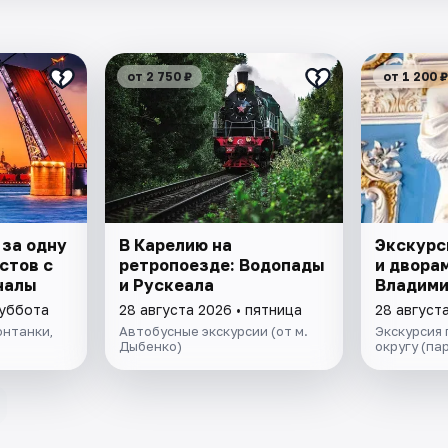
от 2 750 ₽
от 1 200 ₽
 за одну
В Карелию на
Экскурс
стов с
ретропоезде: Водопады
и двора
налы
и Рускеала
Владими
суббота
28 августа 2026 • пятница
28 августа
нтанки,
Автобусные экскурсии (от м.
Экскурсия
Дыбенко)
округу (па