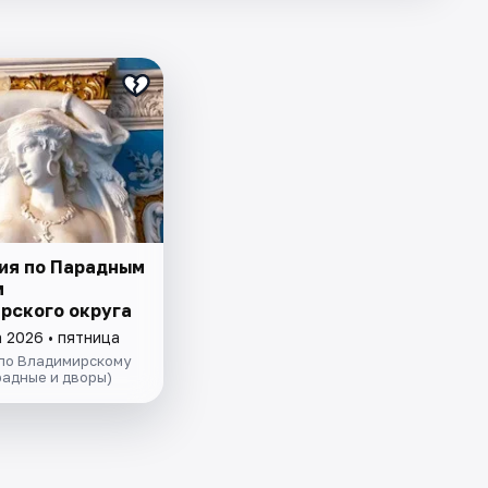
ия по Парадным
м
рского округа
 2026 • пятница
 по Владимирскому
радные и дворы)