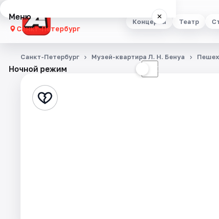
Меню
×
Концерты
Театр
С
Санкт-Петербург
Концерты
Санкт-Петербург
Музей-квартира Л. Н. Бенуа
Пешех
Ночной режим
☀
☾
Театр
Стендап
Выставки
Квесты
Экскурсии
Спорт
События