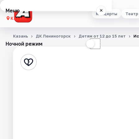
Меню
×
Концерты
Театр
Казань
Концерты
Казань
ДК Лениногорск
Детям от 12 до 15 лет
Ис
Ночной режим
☀
☾
Театр
Стендап
Выставки
Квесты
Экскурсии
Спорт
События