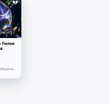
о Лилии
 в
Габдуллы