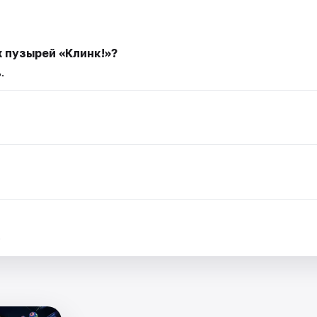
 пузырей «Клинк!»?
.
.