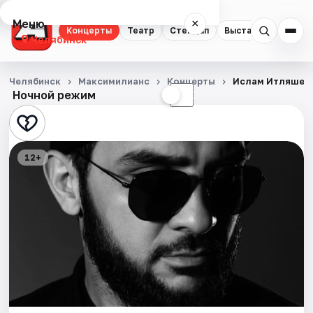
Меню
×
Концерты
Театр
Стендап
Выставки
Квест
Челябинск
Концерты
Челябинск
Максимилианс
Концерты
Ислам Итляшев
Ночной режим
☀
☾
Театр
Стендап
12+
Выставки
Квесты
Экскурсии
Спорт
События