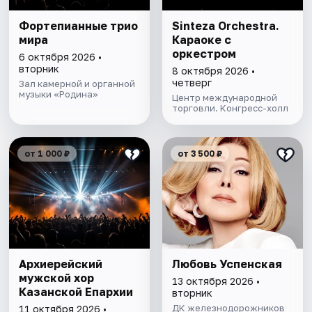
Фортепианные трио
Sinteza Orchestra.
мира
Караоке с
оркестром
6 октября 2026 •
вторник
8 октября 2026 •
четверг
Зал камерной и органной
музыки «Родина»
Центр международной
торговли. Конгресс-холл
от 1 000 ₽
от 3 500 ₽
Архиерейский
Любовь Успенская
мужской хор
13 октября 2026 •
Казанской Епархии
вторник
ДК железнодорожников
11 октября 2026 •