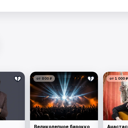
.
от 800 ₽
от 1 000 ₽
Великолепное барокко
Анастас