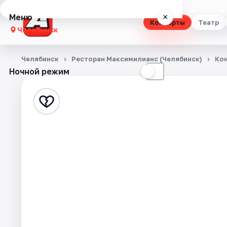
Меню
×
Концерты
Театр
Челябинск
Концерты
Челябинск
Ресторан Максимилианс (Челябинск)
Ко
Ночной режим
☀
☾
Театр
Стендап
Выставки
Квесты
Экскурсии
Спорт
События