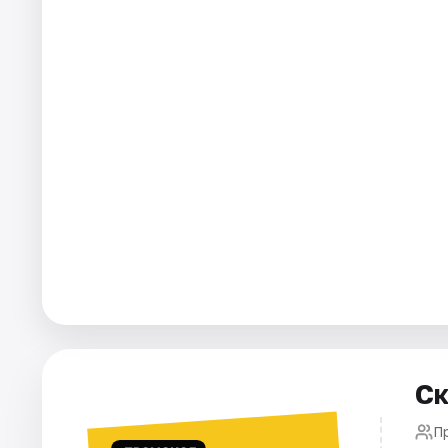
Города
Площадки
Артисты
Рейтинги
Ск
П