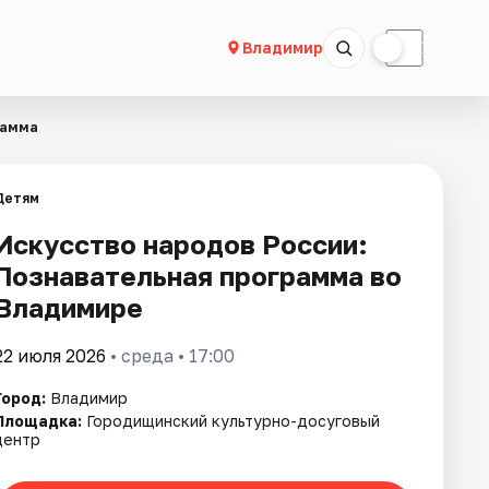
☀
☾
Владимир
рамма
Детям
Искусство народов России:
Познавательная программа во
Владимире
22 июля 2026
• среда • 17:00
Город:
Владимир
Площадка:
Городищинский культурно-досуговый
центр