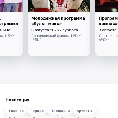
.
Молодежная программа
Програм
ограмма
«Культ-микс»
компас»
ятница
8 августа 2026 • суббота
8 августа
ал МБУК
Санниковский филиал МБУК
Достиженс
"РДК"
«РДК»
Навигация
Главная
Города
Площадки
Артисты