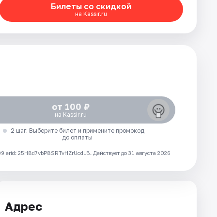
Билеты со скидкой
на Kassir.ru
от 100 ₽
на Kassir.ru
2 шаг. Выберите билет и примените промокод
до оплаты
 erid: 25H8d7vbP8SRTvHZrUcdLB.
Действует до 31 августа 2026
Адрес