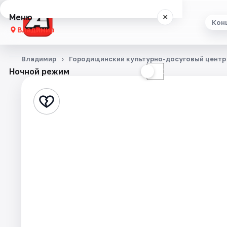
Меню
×
Кон
Владимир
Концерты
Владимир
Городищинский культурно-досуговый центр
Ночной режим
☀
☾
Театр
Стендап
Экскурсии
События
Города
Площадки