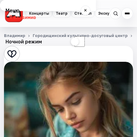
Меню
×
Концерты
Театр
Стендап
Экскурсии
Владимир
Концерты
Владимир
Городищинский культурно-досуговый центр
Ночной режим
☀
☾
Театр
Стендап
Экскурсии
События
Города
Площадки