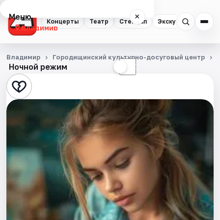
Меню
×
Концерты
Театр
Стендап
Экскурсии
Владимир
Концерты
Владимир
Городищинский культурно-досуговый центр
Ночной режим
☀
☾
Театр
Стендап
Экскурсии
События
Города
Площадки