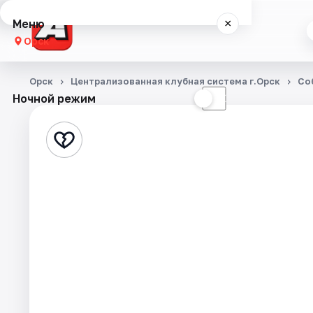
Меню
×
Орск
Концерты
Орск
Централизованная клубная система г.Орск
Со
Ночной режим
☀
☾
Театр
Стендап
Спорт
События
Города
Площадки