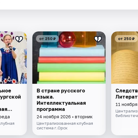
.
от 250 ₽
от 250 ₽
ьное
В стране русского
Следств
ургской
языка.
Литерат
Интеллектуальная
11 ноября
ная
программа
Централиз
библиотечн
среда
24 ноября 2026 • вторник
клубная
Централизованная клубная
система г.Орск