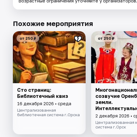
Возрастные ограничения уточняйте у организаторов
Похожие мероприятия
от 250 ₽
от 250 ₽
Сто страниц:
Многонационал
Библиотечный квиз
созвучие Оренб
земли.
16 декабря 2026 • среда
Интеллектуаль
Централизованная
программа
библиотечная система г.Орска
2 декабря 2026 • 
Централизованная 
система г.Орск