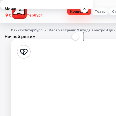
Меню
×
Концерты
Театр
С
Санкт-Петербург
Концерты
Санкт-Петербург
Место встречи: У входа в метро Адми
Ночной режим
☀
☾
Театр
Стендап
Выставки
Квесты
Экскурсии
Спорт
События