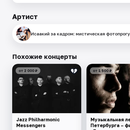
Артист
Исаакий за кадром: мистическая фотопрогу
Похожие концерты
от 2 000 ₽
от 1 500 ₽
Jazz Philharmonic
Музыкальная л
Messengers
Петербурга – ф