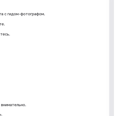
га с гидом-фотографом.
те.
тесь.
 внимательно.
д.