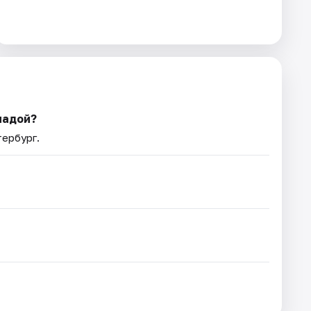
надой?
тербург.