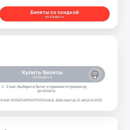
Билеты со скидкой
на Kassir.ru
Купить билеты
на Kassir.ru
2 шаг. Выберите билет и примените промокод
до оплаты
 erid: 25H8d7vbP8SRTvHZrUcdLB.
Действует до 31 августа 2026