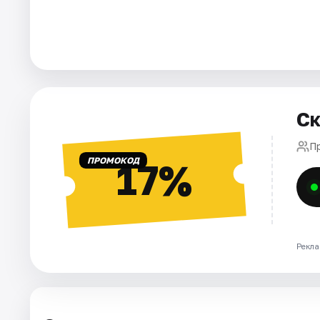
Города
Площадки
Артисты
Ск
Рейтинги
П
ПРОМОКОД
17%
Рекла