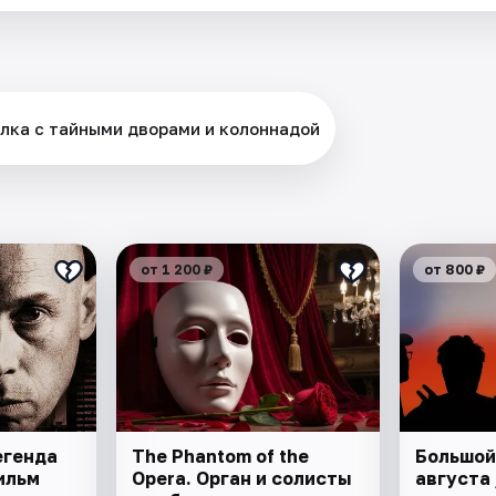
лка с тайными дворами и колоннадой
от 1 200 ₽
от 800 ₽
егенда
The Phantom of the
Большой
ильм
Opera. Орган и солисты
августа 