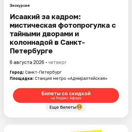
Экскурсия
Исаакий за кадром:
Города
мистическая фотопрогулка с
Площадки
тайными дворами и
колоннадой в Санкт-
Артисты
Петербурге
Рейтинги
6 августа 2026
• четверг
Город:
Санкт-Петербург
Площадка:
Станция метро «Адмиралтейская»
Билеты со скидкой
на Яндекс Афише
Еще билеты