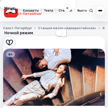
Меню
×
Концерты
Театр
Стендап
Выставки
Квест
Санкт-Петербург
Концерты
Санкт-Петербург
Станция метро «Адмиралтейская»
Эк
Ночной режим
☀
☾
Театр
Стендап
6+
Выставки
Квесты
Экскурсии
Спорт
События