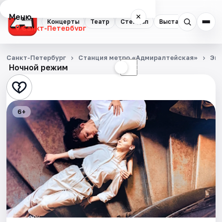
Меню
×
Концерты
Театр
Стендап
Выставки
Квест
Санкт-Петербург
Концерты
Санкт-Петербург
Станция метро «Адмиралтейская»
Эк
Ночной режим
☀
☾
Театр
Стендап
6+
Выставки
Квесты
Экскурсии
Спорт
События