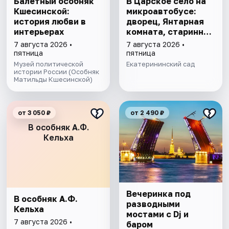
Балетный особняк
В Царское село на
Кшесинской:
микроавтобусе:
история любви в
дворец, Янтарная
интерьерах
комната, старинный
парк
7 августа 2026 •
7 августа 2026 •
пятница
пятница
Музей политической
Екатерининский сад
истории России (Особняк
Матильды Кшесинской)
от 3 050 ₽
от 2 490 ₽
В особняк А.Ф.
Кельха
Вечеринка под
В особняк А.Ф.
разводными
Кельха
мостами с Dj и
7 августа 2026 •
баром