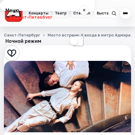
Меню
×
Концерты
Театр
Стендап
Выставки
Квест
Санкт-Петербург
Концерты
Санкт-Петербург
Место встречи: У входа в метро Адмирал
Ночной режим
☀
☾
Театр
Стендап
Выставки
Квесты
Экскурсии
Спорт
События