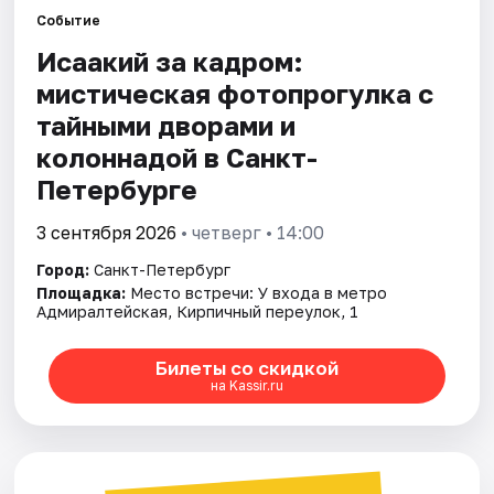
Событие
Исаакий за кадром:
Города
мистическая фотопрогулка с
Площадки
тайными дворами и
колоннадой в Санкт-
Артисты
Петербурге
Рейтинги
3 сентября 2026
• четверг • 14:00
Город:
Санкт-Петербург
Площадка:
Место встречи: У входа в метро
Адмиралтейская, Кирпичный переулок, 1
Билеты со скидкой
на Kassir.ru