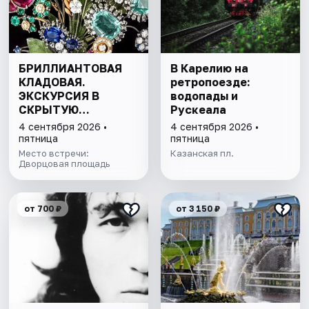
БРИЛЛИАНТОВАЯ
В Карелию на
КЛАДОВАЯ.
ретропоезде:
ЭКСКУРСИЯ В
водопады и
СКРЫТУЮ
Рускеала
СОКРОВИЩНИЦУ
4 сентября 2026 •
4 сентября 2026 •
ЭРМИТАЖА С
пятница
пятница
БИЛЕТОМ В МУЗЕЙ
Место встречи:
Казанская пл.
Дворцовая площадь
от 700 ₽
от 3 150 ₽