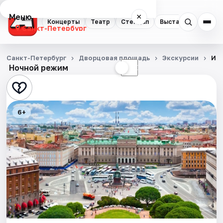
Меню
×
Концерты
Театр
Стендап
Выставки
Квест
Санкт-Петербург
Концерты
Санкт-Петербург
Дворцовая площадь
Экскурсии
Иса
Ночной режим
☀
☾
Театр
Стендап
6+
Выставки
Квесты
Экскурсии
Спорт
События