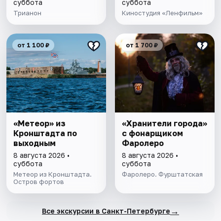
суббота
суббота
Трианон
Киностудия «Ленфильм»
от 1 100 ₽
от 1 700 ₽
«Метеор» из
«Хранители города»
Кронштадта по
с фонарщиком
выходным
Фаролеро
8 августа 2026 •
8 августа 2026 •
суббота
суббота
Метеор из Кронштадта.
Фаролеро. Фурштатская
Остров фортов
→
Все экскурсии в Санкт-Петербурге