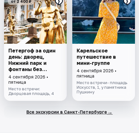
от 2 400 ₽
Петергоф за один
Карельское
день: дворец,
путешествие в
Нижний парк и
мини-группе
фонтаны без
4 сентября 2026 •
очередей. Все
пятница
4 сентября 2026 •
билеты включены
пятница
Место встречи- площадь
Искусств, 1, у памятника
Место встречи:
Пушкину
Дворцовая площадь, 4
→
Все экскурсии в Санкт-Петербурге