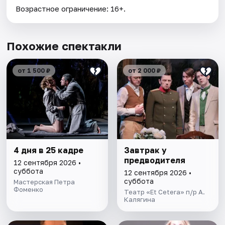
Возрастное ограничение: 16+.
Похожие спектакли
от 1 500 ₽
от 2 000 ₽
4 дня в 25 кадре
Завтрак у
предводителя
12 сентября 2026 •
суббота
12 сентября 2026 •
суббота
Мастерская Петра
Фоменко
Театр «Et Cetera» п/р А.
Калягина