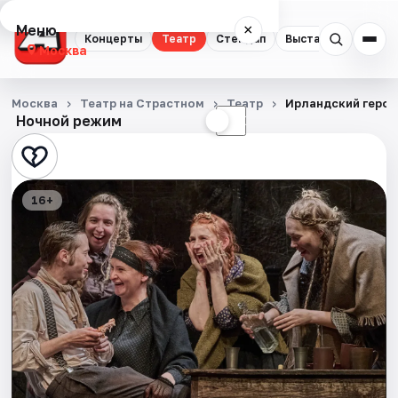
Меню
×
Концерты
Театр
Стендап
Выставки
Квест
Москва
Концерты
Москва
Театр на Страстном
Театр
Ирландский герой
Ночной режим
☀
☾
Театр
Стендап
16+
Выставки
Квесты
Экскурсии
Спорт
События