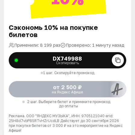
Сэкономь 10% на покупке
билетов
Применили: 8 199 раз
Проверено: 1 минуту назад
DX749988
Скопировать
1 шаг. Скопируйте промокод
от 2 500 ₽
на Яндекс Афише
2 шаг. Выберите билет и примените промокод
до оплаты
Реклама. ООО "ЯНДЕКС МУЗЫКА", ИНН: 9705121040 erid:
25H8d7vbP8SRTvHZrUcdLB
Действует до 30 сентября 2026
при покупке билетов от 3 000 ₽ на это мероприятие на Яндекс
Афише!